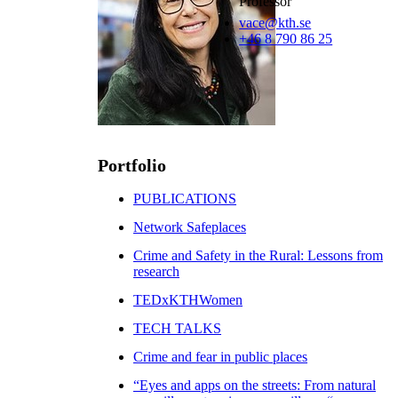
Professor
vace@kth.se
+46 8 790 86 25
Portfolio
PUBLICATIONS
Network Safeplaces
Crime and Safety in the Rural: Lessons from
research
TEDxKTHWomen
TECH TALKS
Crime and fear in public places
“Eyes and apps on the streets: From natural