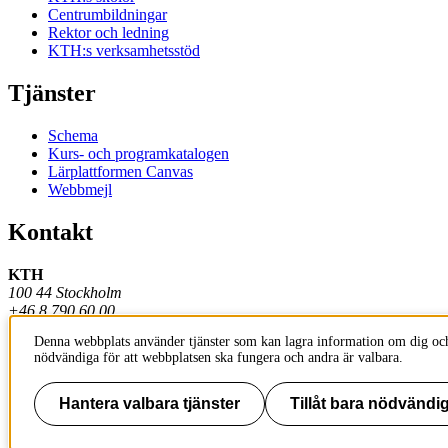
Centrumbildningar
Rektor och ledning
KTH:s verksamhetsstöd
Tjänster
Schema
Kurs- och programkatalogen
Lärplattformen Canvas
Webbmejl
Kontakt
KTH
100 44 Stockholm
+46 8 790 60 00
Denna webbplats använder tjänster som kan lagra information om dig och
Kontakta KTH
nödvändiga för att webbplatsen ska fungera och andra är valbara.
Jobba på KTH
Press och media
Faktura och betalning KTH
Hantera valbara tjänster
Tillåt bara nödvändig
Om KTH:s webbplatser
Tillgänglighetsredogörelse