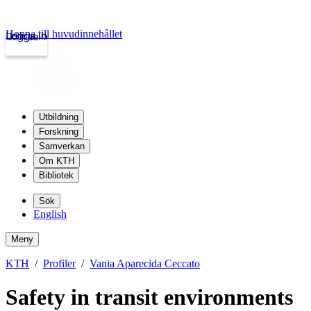
Hoppa till huvudinnehållet
Logga in
kth.se
Utbildning
Forskning
Samverkan
Om KTH
Bibliotek
Sök
English
Meny
KTH
Profiler
Vania Aparecida Ceccato
Safety in transit environments