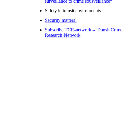
surveillance to crime sousveillance“
Safety in transit environments
Security matters!
Subscribe TCR-network -- Transit Crime
Research-Network