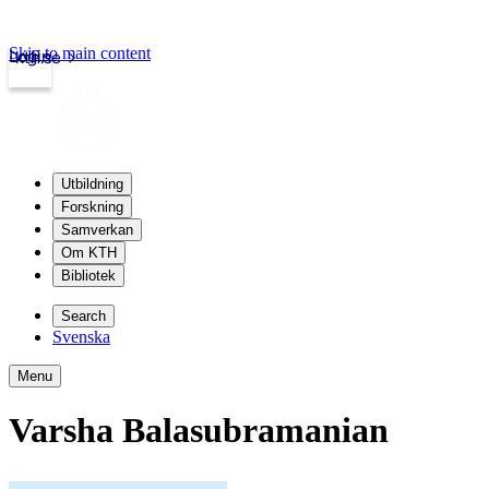
Skip to main content
Login
kth.se
Utbildning
Forskning
Samverkan
Om KTH
Bibliotek
Search
Svenska
Menu
Varsha Balasubramanian