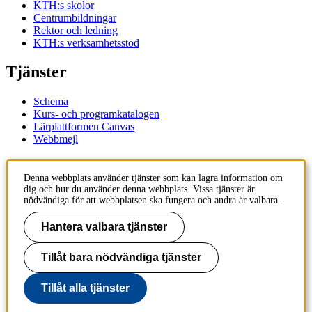
KTH:s skolor
Centrumbildningar
Rektor och ledning
KTH:s verksamhetsstöd
Tjänster
Schema
Kurs- och programkatalogen
Lärplattformen Canvas
Webbmejl
Kontakt
Denna webbplats använder tjänster som kan lagra information om
dig och hur du använder denna webbplats. Vissa tjänster är
KTH
nödvändiga för att webbplatsen ska fungera och andra är valbara.
100 44 Stockholm
+46 8 790 60 00
Hantera valbara tjänster
Kontakta KTH
Tillåt bara nödvändiga tjänster
Jobba på KTH
Press och media
Faktura och betalning KTH
Tillåt alla tjänster
Om KTH:s webbplatser
Tillgänglighetsredogörelse