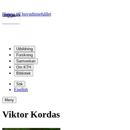
Hoppa till huvudinnehållet
Logga in
kth.se
Utbildning
Forskning
Samverkan
Om KTH
Bibliotek
Sök
English
Meny
Viktor Kordas