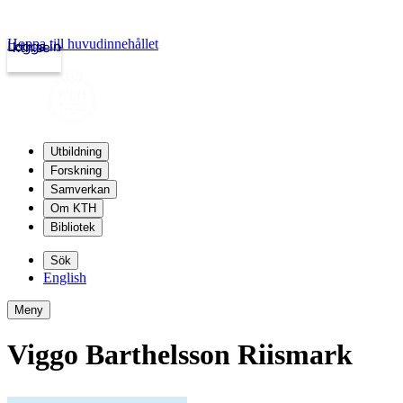
Hoppa till huvudinnehållet
Logga in
kth.se
Utbildning
Forskning
Samverkan
Om KTH
Bibliotek
Sök
English
Meny
Viggo Barthelsson Riismark