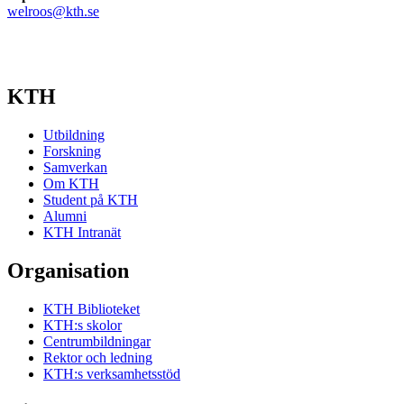
welroos@kth.se
KTH
Utbildning
Forskning
Samverkan
Om KTH
Student på KTH
Alumni
KTH Intranät
Organisation
KTH Biblioteket
KTH:s skolor
Centrumbildningar
Rektor och ledning
KTH:s verksamhetsstöd