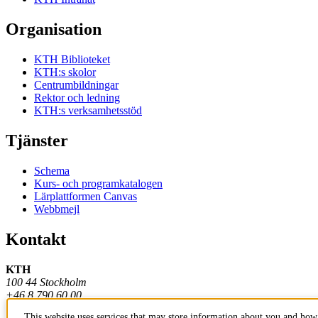
Organisation
KTH Biblioteket
KTH:s skolor
Centrumbildningar
Rektor och ledning
KTH:s verksamhetsstöd
Tjänster
Schema
Kurs- och programkatalogen
Lärplattformen Canvas
Webbmejl
Kontakt
KTH
100 44 Stockholm
+46 8 790 60 00
This website uses services that may store information about you and how 