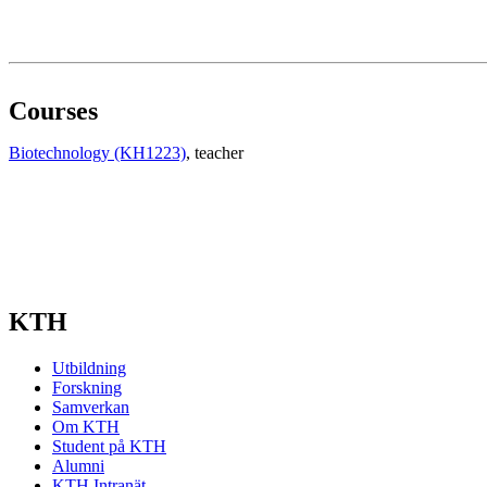
Courses
Biotechnology (KH1223)
, teacher
KTH
Utbildning
Forskning
Samverkan
Om KTH
Student på KTH
Alumni
KTH Intranät