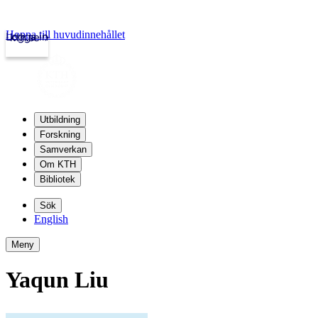
Hoppa till huvudinnehållet
Logga in
kth.se
Utbildning
Forskning
Samverkan
Om KTH
Bibliotek
Sök
English
Meny
Yaqun Liu