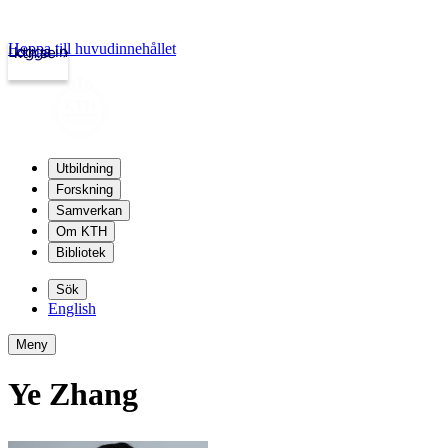
Hoppa till huvudinnehållet
Logga in
kth.se
Utbildning
Forskning
Samverkan
Om KTH
Bibliotek
Sök
English
Meny
Ye Zhang