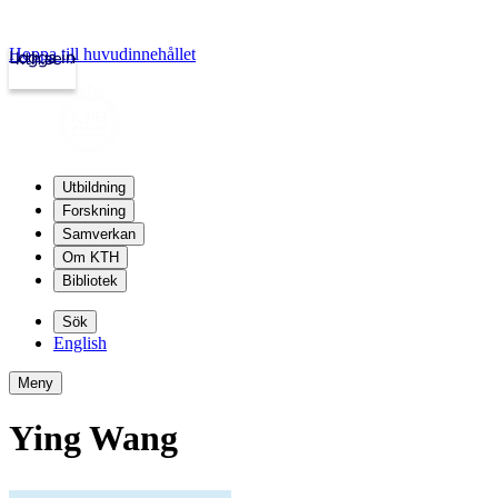
Hoppa till huvudinnehållet
Logga in
kth.se
Utbildning
Forskning
Samverkan
Om KTH
Bibliotek
Sök
English
Meny
Ying Wang