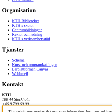
Organisation
KTH Biblioteket
KTH:s skolor
Centrumbildningar
Rektor och ledning
KTH:s verksamhetsstöd
Tjänster
Schema
Kurs- och programkatalogen
Lärplattformen Canvas
Webbmejl
Kontakt
KTH
100 44 Stockholm
+46 8 790 60 00
This website uses services that may store information about you and how 