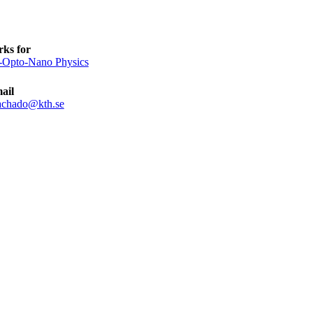
ks for
-Opto-Nano Physics
ail
chado@kth.se