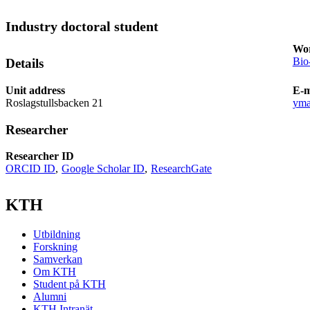
Industry doctoral student
Wor
Bio
Details
Unit address
E-m
Roslagstullsbacken 21
yma
Researcher
Researcher ID
ORCID ID
Google Scholar ID
ResearchGate
KTH
Utbildning
Forskning
Samverkan
Om KTH
Student på KTH
Alumni
KTH Intranät