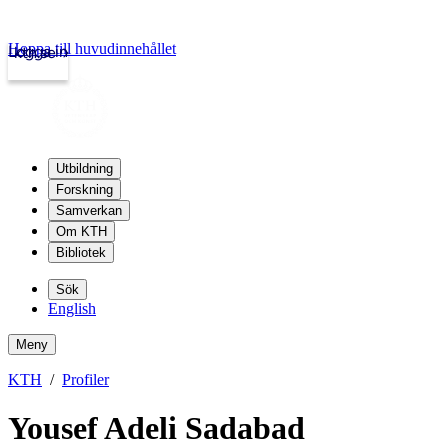
Hoppa till huvudinnehållet
Logga in
kth.se
Utbildning
Forskning
Samverkan
Om KTH
Bibliotek
Sök
English
Meny
KTH
Profiler
Yousef Adeli Sadabad