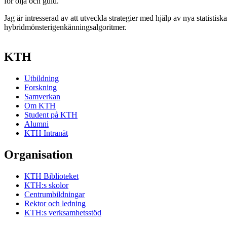
för olja och guld.
Jag är intresserad av att utveckla strategier med hjälp av nya statist
hybridmönsterigenkänningsalgoritmer.
KTH
Utbildning
Forskning
Samverkan
Om KTH
Student på KTH
Alumni
KTH Intranät
Organisation
KTH Biblioteket
KTH:s skolor
Centrumbildningar
Rektor och ledning
KTH:s verksamhetsstöd