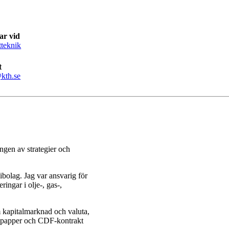
ar vid
tteknik
t
kth.se
ngen av strategier och
ibolag. Jag var ansvarig för
ringar i olje-, gas-,
m kapitalmarknad och valuta,
rdepapper och CDF-kontrakt