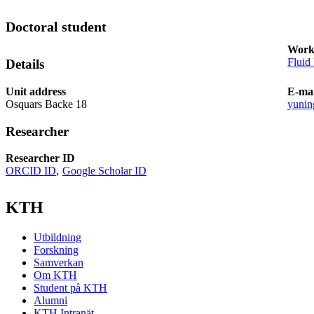
Doctoral student
Work
Fluid
Details
Unit address
E-mai
Osquars Backe 18
yuni
Researcher
Researcher ID
ORCID ID
Google Scholar ID
KTH
Utbildning
Forskning
Samverkan
Om KTH
Student på KTH
Alumni
KTH Intranät