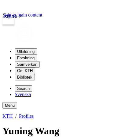
Skip to main content
Login
kth.se
Utbildning
Forskning
Samverkan
Om KTH
Bibliotek
Search
Svenska
Menu
KTH
Profiles
Yuning Wang