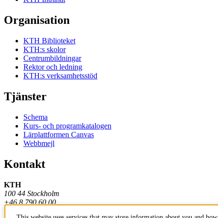
Organisation
KTH Biblioteket
KTH:s skolor
Centrumbildningar
Rektor och ledning
KTH:s verksamhetsstöd
Tjänster
Schema
Kurs- och programkatalogen
Lärplattformen Canvas
Webbmejl
Kontakt
KTH
100 44 Stockholm
+46 8 790 60 00
This website uses services that may store information about you and how 