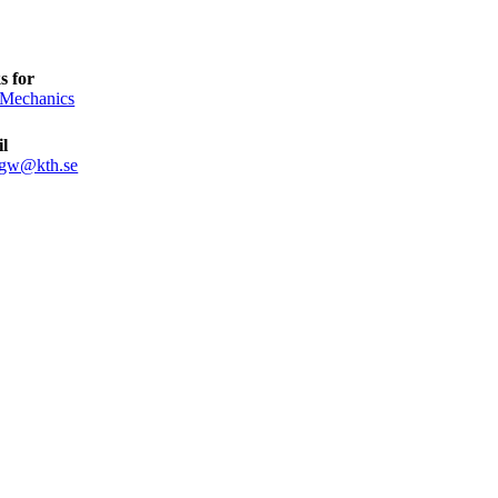
s for
 Mechanics
l
ngw@kth.se