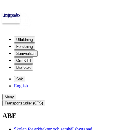
Logga in
kth.se
Utbildning
Forskning
Samverkan
Om KTH
Bibliotek
Sök
English
Meny
Transportstudier (CTS)
ABE
Skolan för arkitektur och samhällsbyggnad