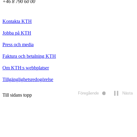
+46 8 790 60 00
Kontakta KTH
Jobba på KTH
Press och media
Faktura och betalning KTH
Om KTH:s webbplatser
Tillgänglighetsredogörelse
Föregående
Nästa
Till sidans topp
Spela
upp/pausa