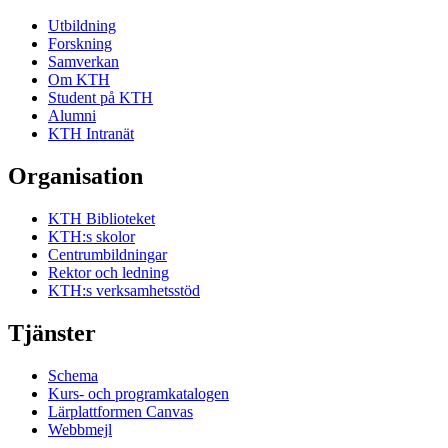
Utbildning
Forskning
Samverkan
Om KTH
Student på KTH
Alumni
KTH Intranät
Organisation
KTH Biblioteket
KTH:s skolor
Centrumbildningar
Rektor och ledning
KTH:s verksamhetsstöd
Tjänster
Schema
Kurs- och programkatalogen
Lärplattformen Canvas
Webbmejl