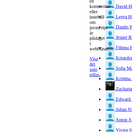
en
David H
kommentar
eller
Lesya H
innehåll
om
Danilo 
javascript
är
Jesper 
påslaget
i
Filippa F
webbläsaren.
Kristof
Visa
det
Sofia M
som
gillas.
Kristina
Zachari
Edward 
Johan Ni
Anton A
Vivien 