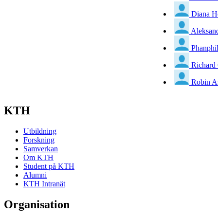
Diana H
Aleksand
Phanphi
Richard 
Robin 
KTH
Utbildning
Forskning
Samverkan
Om KTH
Student på KTH
Alumni
KTH Intranät
Organisation