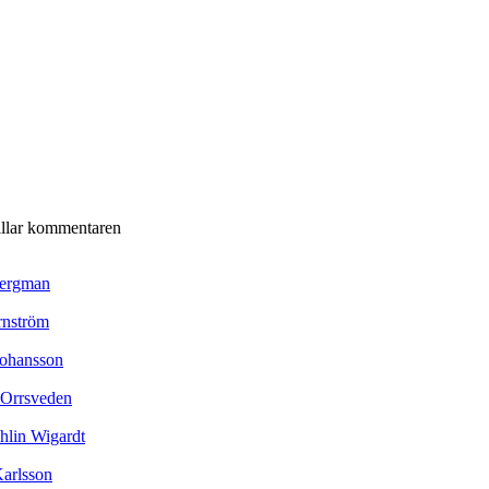
illar kommentaren
ergman
rnström
Johansson
Orrsveden
hlin Wigardt
arlsson