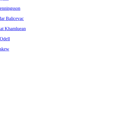
enningsson
ar Balicevac
lat Khamluean
Odell
Askew