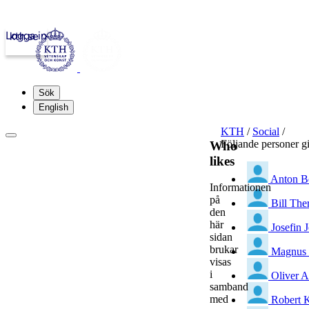
Logga in
kth.se
Sök
English
KTH
/
Social
/
Följande personer g
Who
likes
Anton B
Informationen
på
Bill The
den
här
Josefin 
sidan
brukar
Magnus 
visas
i
Oliver A
samband
med
Robert K