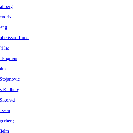
allberg
endrix
Peng
Robertsson Lund
rithz
er Engman
alm
 Stojanovic
as Rudberg
Sikorski
lsson
gerberg
Hjelm