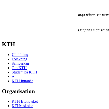
Inga händelser mat
Det finns inga sche
KTH
Utbildning
Forskning
Samverkan
Om KTH
Student på KTH
Alumni
KTH Intranät
Organisation
KTH Biblioteket
KTH:s skolor