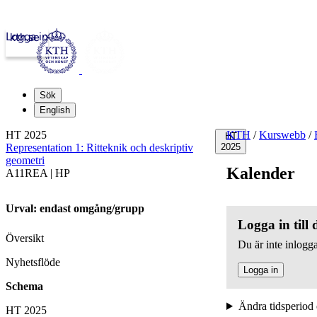
Logga in
kth.se
Sök
English
HT 2025
KTH
/
Kurswebb
/
HT
Representation 1: Ritteknik och deskriptiv
2025
geometri
Kalender
A11REA | HP
Urval: endast omgång/grupp
Logga in till
Översikt
Du är inte inlogga
Nyhetsflöde
Logga in
Schema
Ändra tidsperiod 
HT 2025