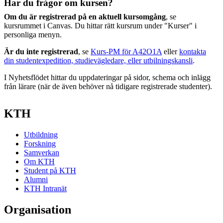
Har du frågor om kursen?
Om du är registrerad på en aktuell kursomgång
, se
kursrummet i Canvas. Du hittar rätt kursrum under "Kurser" i
personliga menyn.
Är du inte registrerad
, se
Kurs-PM för A42O1A
eller
kontakta
din studentexpedition, studievägledare, eller utbilningskansli
.
I Nyhetsflödet hittar du uppdateringar på sidor, schema och inlägg
från lärare (när de även behöver nå tidigare registrerade studenter).
KTH
Utbildning
Forskning
Samverkan
Om KTH
Student på KTH
Alumni
KTH Intranät
Organisation