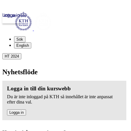
Logga in
kth.se
Sök
English
HT 2024
Nyhetsflöde
Logga in till din kurswebb
Du är inte inloggad på KTH så innehållet är inte anpassat
efter dina val.
Logga in