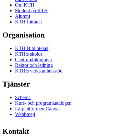
Om KTH
Student på KTH
Alumni
KTH Intranät
Organisation
KTH Biblioteket
KTH:s skolor
Centrumbildningar
Rektor och ledning
KTH:s verksamhetsstöd
Tjänster
Schema
Kurs- och programkatalogen
Lärplattformen Canvas
Webbmejl
Kontakt