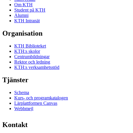
Om KTH
Student på KTH
Alumni
KTH Intranät
Organisation
KTH Biblioteket
KTH:s skolor
Centrumbildningar
Rektor och ledning
KTH:s verksamhetsstöd
Tjänster
Schema
Kurs- och programkatalogen
Lärplattformen Canvas
Webbmejl
Kontakt