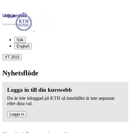
Logga in
kth.se
Sök
English
VT 2013
Nyhetsflöde
Logga in till din kurswebb
Du är inte inloggad på KTH så innehållet är inte anpassat
efter dina val.
Logga in