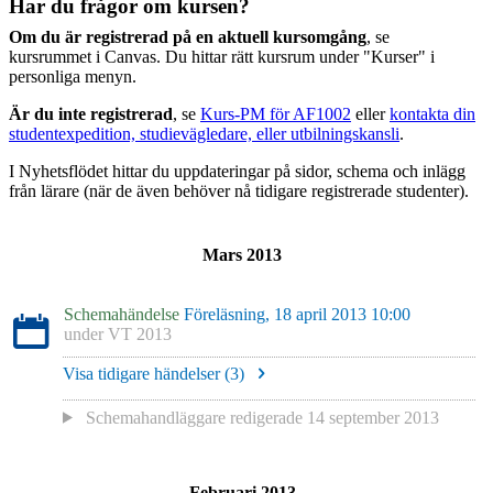
Har du frågor om kursen?
Om du är registrerad på en aktuell kursomgång
, se
kursrummet i Canvas. Du hittar rätt kursrum under "Kurser" i
personliga menyn.
Är du inte registrerad
, se
Kurs-PM för AF1002
eller
kontakta din
studentexpedition, studievägledare, eller utbilningskansli
.
I Nyhetsflödet hittar du uppdateringar på sidor, schema och inlägg
från lärare (när de även behöver nå tidigare registrerade studenter).
Mars 2013
Schemahändelse
Föreläsning, 18 april 2013 10:00
under
VT 2013
Visa tidigare händelser (
3
)
Schemahandläggare redigerade
14 september 2013
Februari 2013