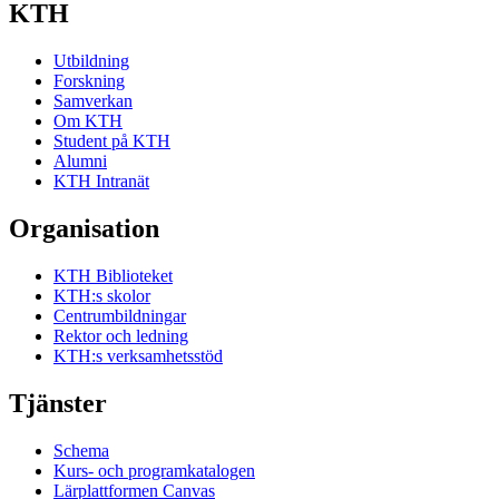
KTH
Utbildning
Forskning
Samverkan
Om KTH
Student på KTH
Alumni
KTH Intranät
Organisation
KTH Biblioteket
KTH:s skolor
Centrumbildningar
Rektor och ledning
KTH:s verksamhetsstöd
Tjänster
Schema
Kurs- och programkatalogen
Lärplattformen Canvas