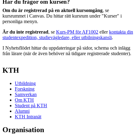
Har du frågor om kursen?
Om du är registrerad på en aktuell kursomgång
, se
kursrummet i Canvas. Du hittar rätt kursrum under "Kurser" i
personliga menyn.
Är du inte registrerad
, se
Kurs-PM för AF1002
eller
kontakta din
studentexpedition, studievägledare, eller utbilningskansli
.
I Nyhetsflödet hittar du uppdateringar på sidor, schema och inlägg
från lärare (när de även behöver nå tidigare registrerade studenter).
KTH
Utbildning
Forskning
Samverkan
Om KTH
Student på KTH
Alumni
KTH Intranät
Organisation