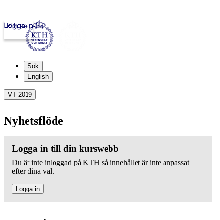
Logga in
kth.se
Sök
English
VT 2019
Nyhetsflöde
Logga in till din kurswebb
Du är inte inloggad på KTH så innehållet är inte anpassat
efter dina val.
Logga in