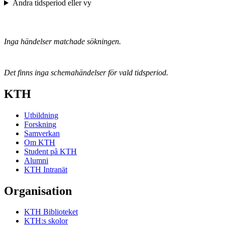
Ändra tidsperiod eller vy
Inga händelser matchade sökningen.
Det finns inga schemahändelser för vald tidsperiod.
KTH
Utbildning
Forskning
Samverkan
Om KTH
Student på KTH
Alumni
KTH Intranät
Organisation
KTH Biblioteket
KTH:s skolor