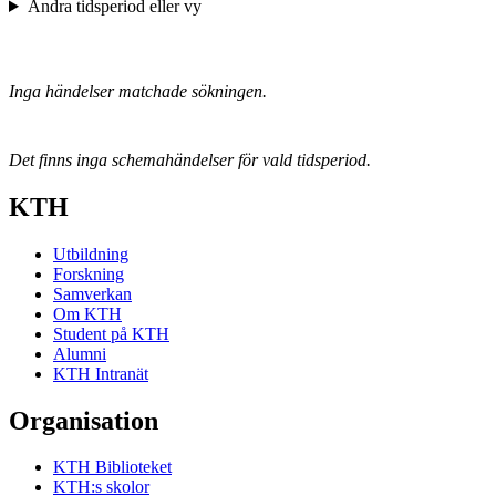
Ändra tidsperiod eller vy
Inga händelser matchade sökningen.
Det finns inga schemahändelser för vald tidsperiod.
KTH
Utbildning
Forskning
Samverkan
Om KTH
Student på KTH
Alumni
KTH Intranät
Organisation
KTH Biblioteket
KTH:s skolor