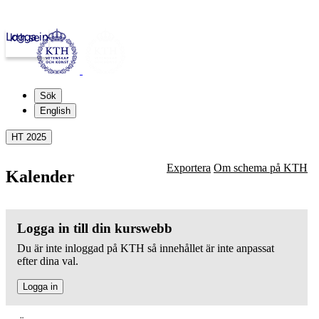
Logga in
kth.se
Sök
English
HT 2025
Exportera
Om schema på KTH
Kalender
Logga in till din kurswebb
Du är inte inloggad på KTH så innehållet är inte anpassat
efter dina val.
Logga in