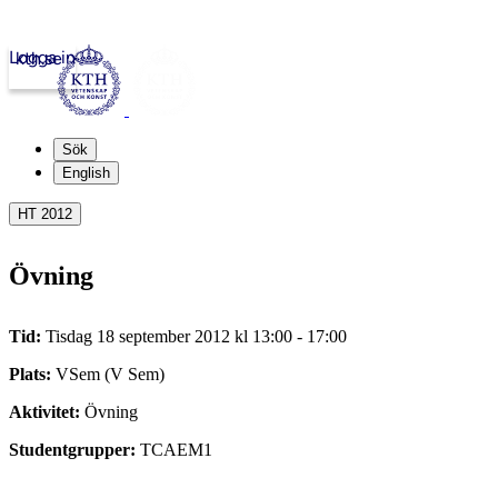
Logga in
kth.se
Sök
English
HT 2012
Övning
Tid:
Tisdag 18 september 2012 kl 13:00 - 17:00
Plats:
VSem (V Sem)
Aktivitet:
Övning
Studentgrupper:
TCAEM1