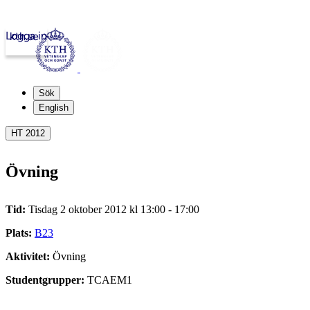
Logga in
kth.se
Sök
English
HT 2012
Övning
Tid:
Tisdag 2 oktober 2012 kl 13:00 - 17:00
Plats:
B23
Aktivitet:
Övning
Studentgrupper:
TCAEM1