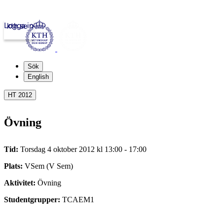
Logga in
kth.se
Sök
English
HT 2012
Övning
Tid:
Torsdag 4 oktober 2012 kl 13:00 - 17:00
Plats:
VSem (V Sem)
Aktivitet:
Övning
Studentgrupper:
TCAEM1