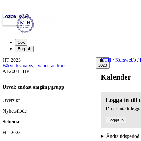
Logga in
kth.se
Sök
English
HT 2023
KTH
/
Kurswebb
/
HT
Bärverksanalys, avancerad kurs
2023
AF2003 | HP
Kalender
Urval: endast omgång/grupp
Logga in till
Översikt
Du är inte inlogga
Nyhetsflöde
Logga in
Schema
HT 2023
Ändra tidsperiod 