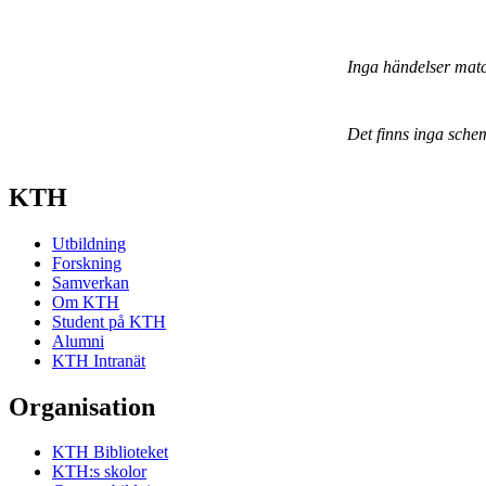
Inga händelser mat
Det finns inga sche
KTH
Utbildning
Forskning
Samverkan
Om KTH
Student på KTH
Alumni
KTH Intranät
Organisation
KTH Biblioteket
KTH:s skolor