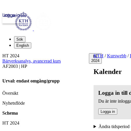
Logga in
kth.se
Sök
English
HT 2024
KTH
/
Kurswebb
/
HT
Bärverksanalys, avancerad kurs
2024
AF2003 | HP
Kalender
Urval: endast omgång/grupp
Logga in till
Översikt
Du är inte inlogga
Nyhetsflöde
Logga in
Schema
HT 2024
Ändra tidsperiod 