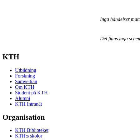
Inga händelser mat
Det finns inga sche
KTH
Utbildning
Forskning
Samverkan
Om KTH
Student på KTH
Alumni
KTH Intranät
Organisation
KTH Biblioteket
KTH:s skolor