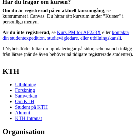
Har du frågor om kursen?
Om du är registrerad på en aktuell kursomgång
, se
kursrummet i Canvas. Du hittar rätt kursrum under "Kurser" i
personliga menyn.
Är du inte registrerad
, se
Kurs-PM för AF223X
eller
kontakta
din studentexpedition, studievägledare, eller utbilningskansli
.
I Nyhetsflödet hittar du uppdateringar på sidor, schema och inlägg
från lärare (när de även behöver nå tidigare registrerade studenter).
KTH
Utbildning
Forskning
Samverkan
Om KTH
Student på KTH
Alumni
KTH Intranät
Organisation