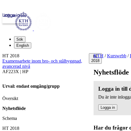
Logga in
kth.se
Sök
English
HT 2018
KTH
/
Kurswebb
/
HT
Examensarbete inom bro- och stålbyggnad,
2018
avancerad nivå
Nyhetsflöde
AF223X | HP
Urval: endast omgång/grupp
Logga in till
Du är inte inlogga
Översikt
Logga in
Nyhetsflöde
Schema
Har du frågor 
HT 2018