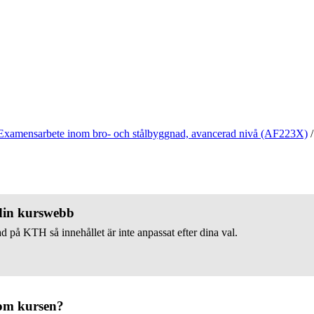
Examensarbete inom bro- och stålbyggnad, avancerad nivå (AF223X)
/
 din kurswebb
d på KTH så innehållet är inte anpassat efter dina val.
om kursen?