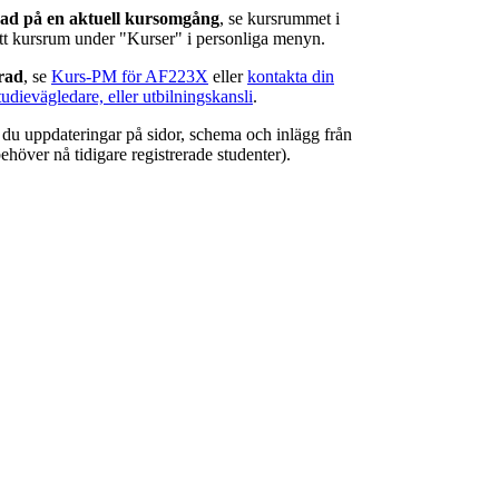
rad på en aktuell kursomgång
, se kursrummet i
ätt kursrum under "Kurser" i personliga menyn.
erad
, se
Kurs-PM för AF223X
eller
kontakta din
tudievägledare, eller utbilningskansli
.
r du uppdateringar på sidor, schema och inlägg från
ehöver nå tidigare registrerade studenter).