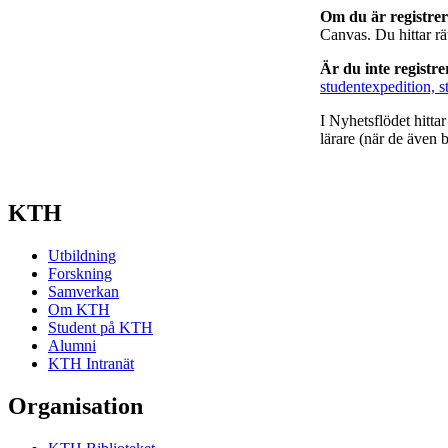
Om du är registre
Canvas. Du hittar r
Är du inte registr
studentexpedition, s
I Nyhetsflödet hitta
lärare (när de även b
KTH
Utbildning
Forskning
Samverkan
Om KTH
Student på KTH
Alumni
KTH Intranät
Organisation