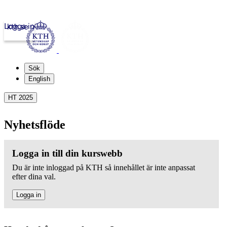
Logga in
kth.se
Sök
English
HT 2025
Nyhetsflöde
Logga in till din kurswebb
Du är inte inloggad på KTH så innehållet är inte anpassat
efter dina val.
Logga in