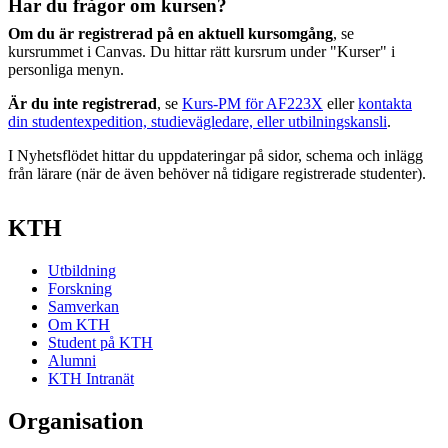
Har du frågor om kursen?
Om du är registrerad på en aktuell kursomgång
, se
kursrummet i Canvas. Du hittar rätt kursrum under "Kurser" i
personliga menyn.
Är du inte registrerad
, se
Kurs-PM för AF223X
eller
kontakta
din studentexpedition, studievägledare, eller utbilningskansli
.
I Nyhetsflödet hittar du uppdateringar på sidor, schema och inlägg
från lärare (när de även behöver nå tidigare registrerade studenter).
KTH
Utbildning
Forskning
Samverkan
Om KTH
Student på KTH
Alumni
KTH Intranät
Organisation