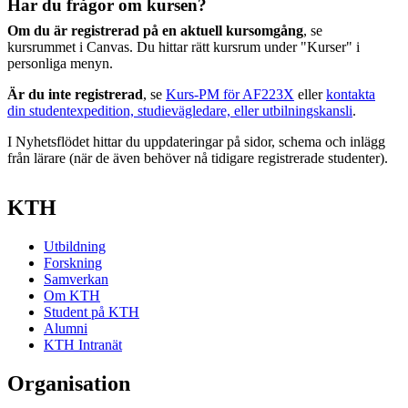
Har du frågor om kursen?
Om du är registrerad på en aktuell kursomgång
, se
kursrummet i Canvas. Du hittar rätt kursrum under "Kurser" i
personliga menyn.
Är du inte registrerad
, se
Kurs-PM för AF223X
eller
kontakta
din studentexpedition, studievägledare, eller utbilningskansli
.
I Nyhetsflödet hittar du uppdateringar på sidor, schema och inlägg
från lärare (när de även behöver nå tidigare registrerade studenter).
KTH
Utbildning
Forskning
Samverkan
Om KTH
Student på KTH
Alumni
KTH Intranät
Organisation