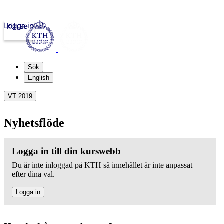
Logga in
kth.se
Sök
English
VT 2019
Nyhetsflöde
Logga in till din kurswebb
Du är inte inloggad på KTH så innehållet är inte anpassat
efter dina val.
Logga in