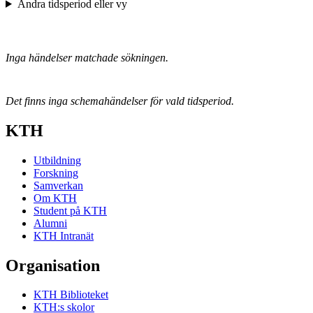
Ändra tidsperiod eller vy
Inga händelser matchade sökningen.
Det finns inga schemahändelser för vald tidsperiod.
KTH
Utbildning
Forskning
Samverkan
Om KTH
Student på KTH
Alumni
KTH Intranät
Organisation
KTH Biblioteket
KTH:s skolor