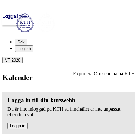
Logga in
kth.se
Sök
English
VT 2020
Exportera
Om schema på KTH
Kalender
Logga in till din kurswebb
Du är inte inloggad på KTH så innehållet är inte anpassat
efter dina val.
Logga in