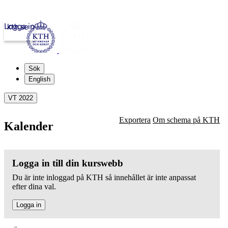
Logga in
kth.se
Sök
English
VT 2022
Exportera
Om schema på KTH
Kalender
Logga in till din kurswebb
Du är inte inloggad på KTH så innehållet är inte anpassat
efter dina val.
Logga in