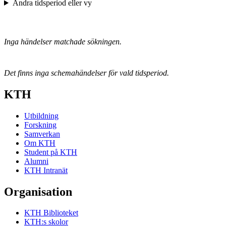
Ändra tidsperiod eller vy
Inga händelser matchade sökningen.
Det finns inga schemahändelser för vald tidsperiod.
KTH
Utbildning
Forskning
Samverkan
Om KTH
Student på KTH
Alumni
KTH Intranät
Organisation
KTH Biblioteket
KTH:s skolor