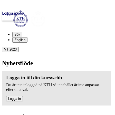
Logga in
kth.se
Sök
English
VT 2023
Nyhetsflöde
Logga in till din kurswebb
Du är inte inloggad på KTH så innehållet är inte anpassat
efter dina val.
Logga in