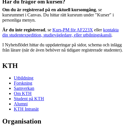
Har du frågor om kursen?
Om du är registrerad på en aktuell kursomgång
, se
kursrummet i Canvas. Du hittar rätt kursrum under "Kurser" i
personliga menyn.
Är du inte registrerad
, se
Kurs-PM för AF223X
eller
kontakta
din studentexpedition, studievägledare, eller utbilningskansli
.
I Nyhetsflödet hittar du uppdateringar på sidor, schema och inlägg
från lärare (när de även behöver nå tidigare registrerade studenter).
KTH
Utbildning
Forskning
Samverkan
Om KTH
Student på KTH
Alumni
KTH Intranät
Organisation