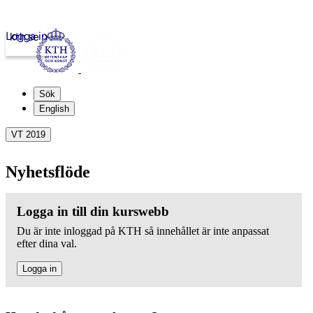
Logga in
kth.se
Sök
English
VT 2019
Nyhetsflöde
Logga in till din kurswebb
Du är inte inloggad på KTH så innehållet är inte anpassat
efter dina val.
Logga in