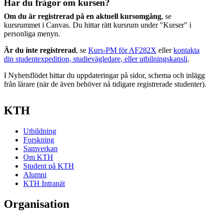
Har du frågor om kursen?
Om du är registrerad på en aktuell kursomgång
, se
kursrummet i Canvas. Du hittar rätt kursrum under "Kurser" i
personliga menyn.
Är du inte registrerad
, se
Kurs-PM för AF282X
eller
kontakta
din studentexpedition, studievägledare, eller utbilningskansli
.
I Nyhetsflödet hittar du uppdateringar på sidor, schema och inlägg
från lärare (när de även behöver nå tidigare registrerade studenter).
KTH
Utbildning
Forskning
Samverkan
Om KTH
Student på KTH
Alumni
KTH Intranät
Organisation