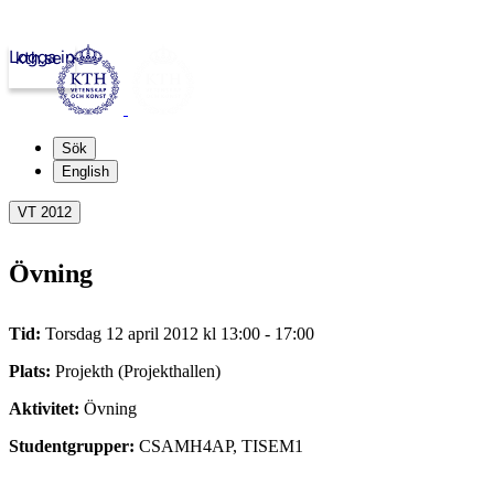
Logga in
kth.se
Sök
English
VT 2012
Övning
Tid:
Torsdag 12 april 2012 kl 13:00 - 17:00
Plats:
Projekth (Projekthallen)
Aktivitet:
Övning
Studentgrupper:
CSAMH4AP, TISEM1