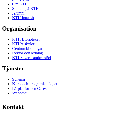
Om KTH
Student på KTH
Alumni
KTH Intranät
Organisation
KTH Biblioteket
KTH:s skolor
Centrumbildningar
Rektor och ledning
KTH:s verksamhetsstöd
Tjänster
Schema
Kurs- och programkatalogen
Lärplattformen Canvas
Webbmejl
Kontakt