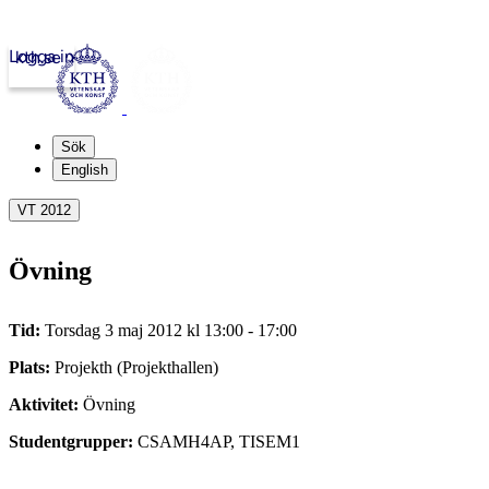
Logga in
kth.se
Sök
English
VT 2012
Övning
Tid:
Torsdag 3 maj 2012 kl 13:00 - 17:00
Plats:
Projekth (Projekthallen)
Aktivitet:
Övning
Studentgrupper:
CSAMH4AP, TISEM1