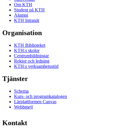
Om KTH
Student på KTH
Alumni
KTH Intranät
Organisation
KTH Biblioteket
KTH:s skolor
Centrumbildningar
Rektor och ledning
KTH:s verksamhetsstöd
Tjänster
Schema
Kurs- och programkatalogen
Lärplattformen Canvas
Webbmejl
Kontakt