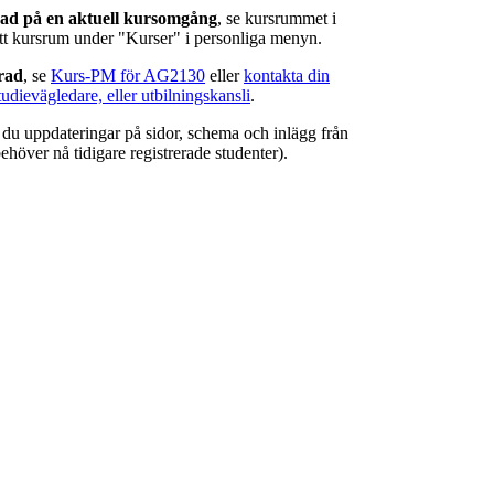
rad på en aktuell kursomgång
, se kursrummet i
ätt kursrum under "Kurser" i personliga menyn.
erad
, se
Kurs-PM för AG2130
eller
kontakta din
tudievägledare, eller utbilningskansli
.
r du uppdateringar på sidor, schema och inlägg från
ehöver nå tidigare registrerade studenter).