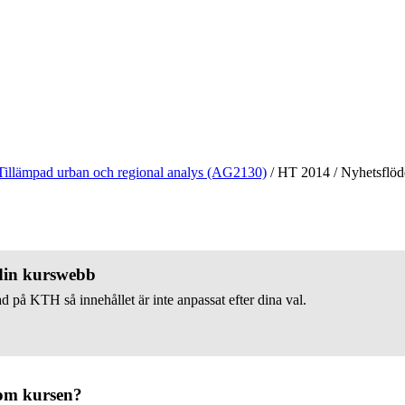
Tillämpad urban och regional analys (AG2130)
/
HT 2014
/
Nyhetsflöd
 din kurswebb
d på KTH så innehållet är inte anpassat efter dina val.
om kursen?