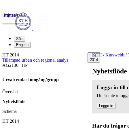
Logga in
kth.se
Sök
English
HT 2014
KTH
/
Kurswebb
/
HT
Tillämpad urban och regional analys
2014
AG2130 | HP
Nyhetsflöde
Urval: endast omgång/grupp
Logga in till
Översikt
Du är inte inlogga
Nyhetsflöde
Logga in
Schema
HT 2014
Har du frågor 