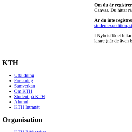
Om du är registre
Canvas. Du hittar r
Är du inte registr
studentexpedition, s
I Nyhetsflödet hitta
lärare (när de även b
KTH
Utbildning
Forskning
Samverkan
Om KTH
Student på KTH
Alumni
KTH Intranät
Organisation