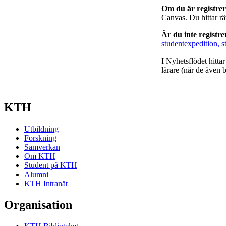
Om du är registre
Canvas. Du hittar r
Är du inte registr
studentexpedition, s
I Nyhetsflödet hitta
lärare (när de även b
KTH
Utbildning
Forskning
Samverkan
Om KTH
Student på KTH
Alumni
KTH Intranät
Organisation