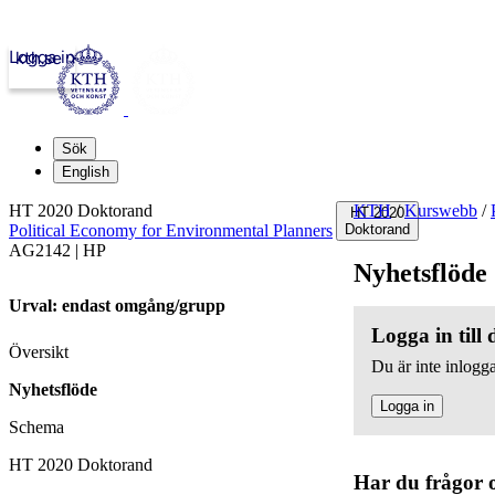
Logga in
kth.se
Sök
English
HT 2020 Doktorand
KTH
/
Kurswebb
/
HT 2020
Political Economy for Environmental Planners
Doktorand
AG2142 | HP
Nyhetsflöde
Urval: endast omgång/grupp
Logga in till
Översikt
Du är inte inlogga
Nyhetsflöde
Logga in
Schema
HT 2020 Doktorand
Har du frågor 