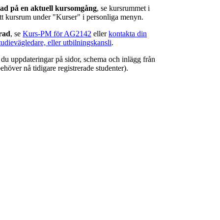
rad på en aktuell kursomgång
, se kursrummet i
ätt kursrum under "Kurser" i personliga menyn.
erad
, se
Kurs-PM för AG2142
eller
kontakta din
tudievägledare, eller utbilningskansli
.
r du uppdateringar på sidor, schema och inlägg från
ehöver nå tidigare registrerade studenter).