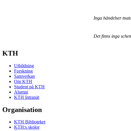
Inga händelser mat
Det finns inga sche
KTH
Utbildning
Forskning
Samverkan
Om KTH
Student på KTH
Alumni
KTH Intranät
Organisation
KTH Biblioteket
KTH:s skolor