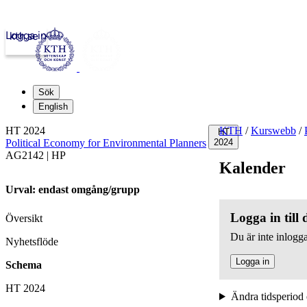
Logga in
kth.se
Sök
English
HT 2024
KTH
/
Kurswebb
/
HT
Political Economy for Environmental Planners
2024
AG2142 | HP
Kalender
Urval: endast omgång/grupp
Logga in till
Översikt
Du är inte inlogga
Nyhetsflöde
Logga in
Schema
HT 2024
Ändra tidsperiod 