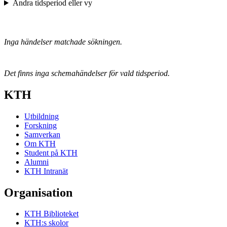
Ändra tidsperiod eller vy
Inga händelser matchade sökningen.
Det finns inga schemahändelser för vald tidsperiod.
KTH
Utbildning
Forskning
Samverkan
Om KTH
Student på KTH
Alumni
KTH Intranät
Organisation
KTH Biblioteket
KTH:s skolor