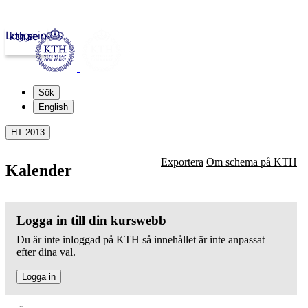
Logga in
kth.se
Sök
English
HT 2013
Exportera
Om schema på KTH
Kalender
Logga in till din kurswebb
Du är inte inloggad på KTH så innehållet är inte anpassat
efter dina val.
Logga in