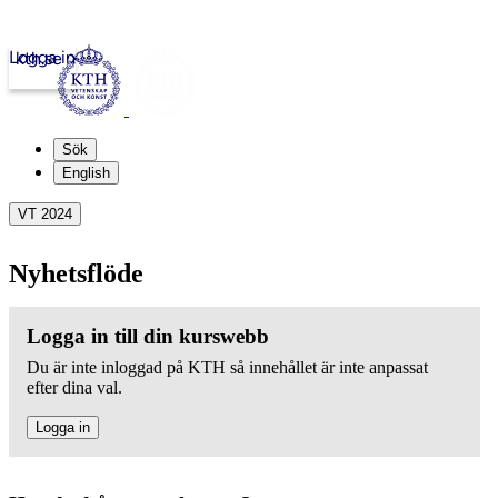
Logga in
kth.se
Sök
English
VT 2024
Nyhetsflöde
Logga in till din kurswebb
Du är inte inloggad på KTH så innehållet är inte anpassat
efter dina val.
Logga in