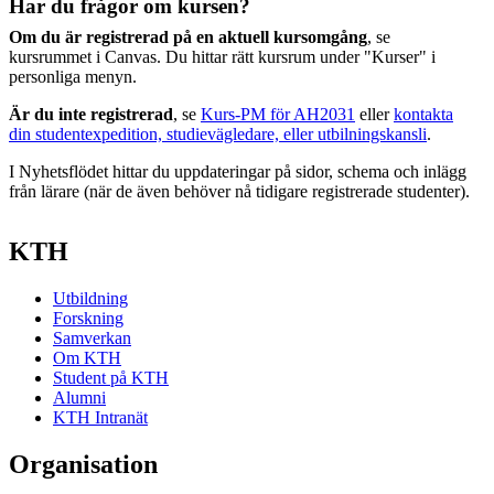
Har du frågor om kursen?
Om du är registrerad på en aktuell kursomgång
, se
kursrummet i Canvas. Du hittar rätt kursrum under "Kurser" i
personliga menyn.
Är du inte registrerad
, se
Kurs-PM för AH2031
eller
kontakta
din studentexpedition, studievägledare, eller utbilningskansli
.
I Nyhetsflödet hittar du uppdateringar på sidor, schema och inlägg
från lärare (när de även behöver nå tidigare registrerade studenter).
KTH
Utbildning
Forskning
Samverkan
Om KTH
Student på KTH
Alumni
KTH Intranät
Organisation