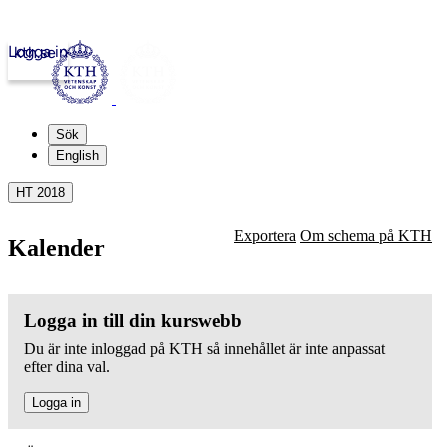
Logga in
kth.se
Sök
English
HT 2018
Exportera
Om schema på KTH
Kalender
Logga in till din kurswebb
Du är inte inloggad på KTH så innehållet är inte anpassat
efter dina val.
Logga in