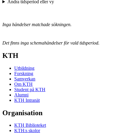
Ändra tidsperiod eller vy
Inga händelser matchade sökningen.
Det finns inga schemahändelser för vald tidsperiod.
KTH
Utbildning
Forskning
Samverkan
Om KTH
Student på KTH
Alumni
KTH Intranät
Organisation
KTH Biblioteket
KTH:s skolor