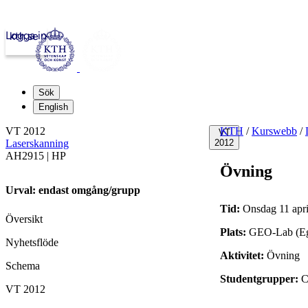
Logga in
kth.se
Sök
English
VT 2012
KTH
/
Kurswebb
/
VT
Laserskanning
2012
AH2915 | HP
Övning
Urval: endast omgång/grupp
Tid:
Onsdag 11 apri
Översikt
Plats:
GEO-Lab (Eg
Nyhetsflöde
Aktivitet:
Övning
Schema
Studentgrupper:
VT 2012