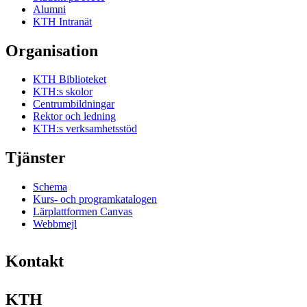
Alumni
KTH Intranät
Organisation
KTH Biblioteket
KTH:s skolor
Centrumbildningar
Rektor och ledning
KTH:s verksamhetsstöd
Tjänster
Schema
Kurs- och programkatalogen
Lärplattformen Canvas
Webbmejl
Kontakt
KTH