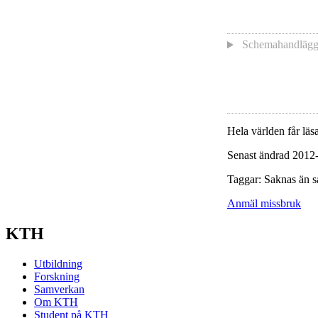
Schemahandläg
Hela världen får läsa
Senast ändrad 2012
Taggar: Saknas än s
Anmäl missbruk
KTH
Utbildning
Forskning
Samverkan
Om KTH
Student på KTH