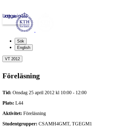
Logga in
kth.se
Sök
English
VT 2012
Föreläsning
Tid:
Onsdag 25 april 2012 kl 10:00 - 12:00
Plats:
L44
Aktivitet:
Föreläsning
Studentgrupper:
CSAMH4GMT, TGEGM1