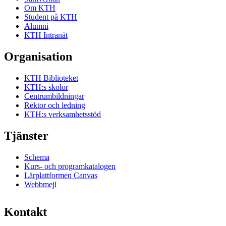
Om KTH
Student på KTH
Alumni
KTH Intranät
Organisation
KTH Biblioteket
KTH:s skolor
Centrumbildningar
Rektor och ledning
KTH:s verksamhetsstöd
Tjänster
Schema
Kurs- och programkatalogen
Lärplattformen Canvas
Webbmejl
Kontakt