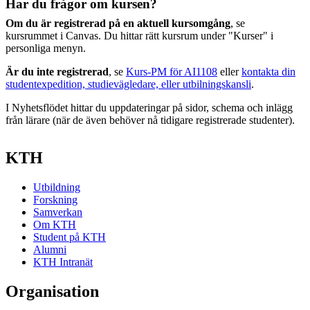
Har du frågor om kursen?
Om du är registrerad på en aktuell kursomgång
, se
kursrummet i Canvas. Du hittar rätt kursrum under "Kurser" i
personliga menyn.
Är du inte registrerad
, se
Kurs-PM för AI1108
eller
kontakta din
studentexpedition, studievägledare, eller utbilningskansli
.
I Nyhetsflödet hittar du uppdateringar på sidor, schema och inlägg
från lärare (när de även behöver nå tidigare registrerade studenter).
KTH
Utbildning
Forskning
Samverkan
Om KTH
Student på KTH
Alumni
KTH Intranät
Organisation