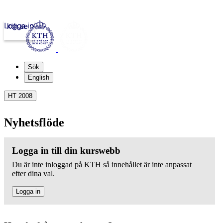
Logga in
kth.se
Sök
English
HT 2008
Nyhetsflöde
Logga in till din kurswebb
Du är inte inloggad på KTH så innehållet är inte anpassat
efter dina val.
Logga in