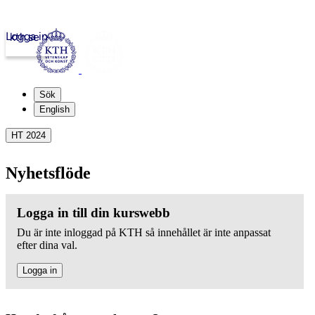
Logga in
kth.se
Sök
English
HT 2024
Nyhetsflöde
Logga in till din kurswebb
Du är inte inloggad på KTH så innehållet är inte anpassat
efter dina val.
Logga in