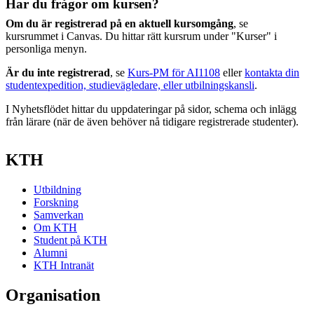
Har du frågor om kursen?
Om du är registrerad på en aktuell kursomgång
, se
kursrummet i Canvas. Du hittar rätt kursrum under "Kurser" i
personliga menyn.
Är du inte registrerad
, se
Kurs-PM för AI1108
eller
kontakta din
studentexpedition, studievägledare, eller utbilningskansli
.
I Nyhetsflödet hittar du uppdateringar på sidor, schema och inlägg
från lärare (när de även behöver nå tidigare registrerade studenter).
KTH
Utbildning
Forskning
Samverkan
Om KTH
Student på KTH
Alumni
KTH Intranät
Organisation