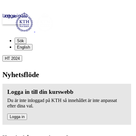
Logga in
kth.se
Sök
English
HT 2024
Nyhetsflöde
Logga in till din kurswebb
Du är inte inloggad på KTH så innehållet är inte anpassat
efter dina val.
Logga in