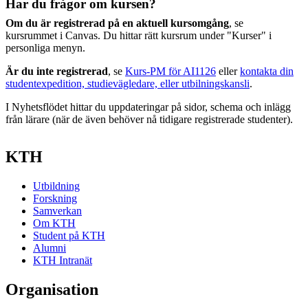
Har du frågor om kursen?
Om du är registrerad på en aktuell kursomgång
, se
kursrummet i Canvas. Du hittar rätt kursrum under "Kurser" i
personliga menyn.
Är du inte registrerad
, se
Kurs-PM för AI1126
eller
kontakta din
studentexpedition, studievägledare, eller utbilningskansli
.
I Nyhetsflödet hittar du uppdateringar på sidor, schema och inlägg
från lärare (när de även behöver nå tidigare registrerade studenter).
KTH
Utbildning
Forskning
Samverkan
Om KTH
Student på KTH
Alumni
KTH Intranät
Organisation