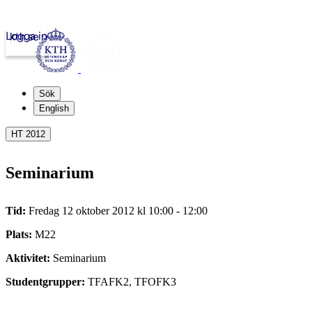
Logga in
kth.se
Sök
English
HT 2012
Seminarium
Tid:
Fredag 12 oktober 2012 kl 10:00 - 12:00
Plats:
M22
Aktivitet:
Seminarium
Studentgrupper:
TFAFK2, TFOFK3